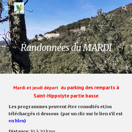
Skip to main content
Skip to navigation
Randonnées du MARDI
parking des remparts à
Mardi et jeudi départ du
Saint-Hippolyte partie basse
Les programmes peuvent être consultés et/ou
téléchargés ci dessous (par
un
clic sur le lien s'il est
en bleu)
Distance
: 10 à 20 kms